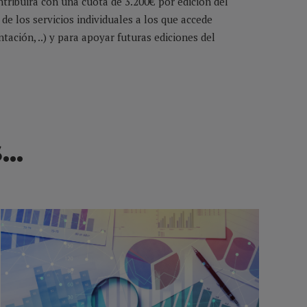
ribuirá con una cuota de 3.200€ por edición del
de los servicios individuales a los que accede
tación, ..) y para apoyar futuras ediciones del
S…